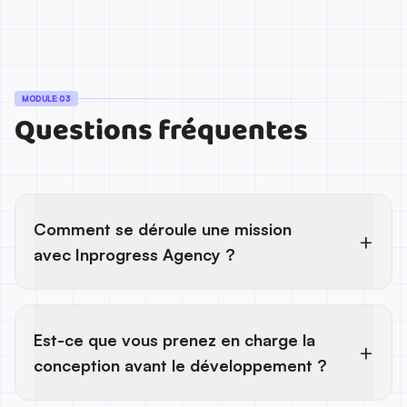
MODULE: 03
Questions fréquentes
Comment se déroule une mission
+
avec Inprogress Agency ?
On démarre par clarifier l’objectif (livrer une V1,
accélérer une V2, stabiliser, refondre une partie), puis
Est-ce que vous prenez en charge la
on construit un backlog priorisé.
+
conception avant le développement ?
Le travail avance par itérations avec des livraisons
testables, vos retours sont centralisés, et on met en