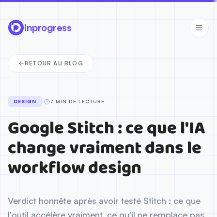
Google Stitch : ce que l'IA change vraiment dans le workflow de
Article
Inprogress
Design
UX/UI Designer
RETOUR AU BLOG
DESIGN
7 MIN DE LECTURE
Google Stitch : ce que l'IA
change vraiment dans le
workflow design
Verdict honnête après avoir testé Stitch : ce que
l'outil accélère vraiment, ce qu'il ne remplace pas,